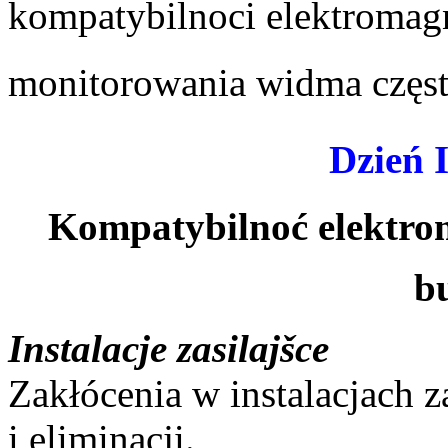
kompatybilnoci elektromag
monitorowania widma często
Dzień I
Kompatybilnoć elektro
b
Instalacje zasilajšce
Zakłócenia w instalacjach 
i eliminacji.