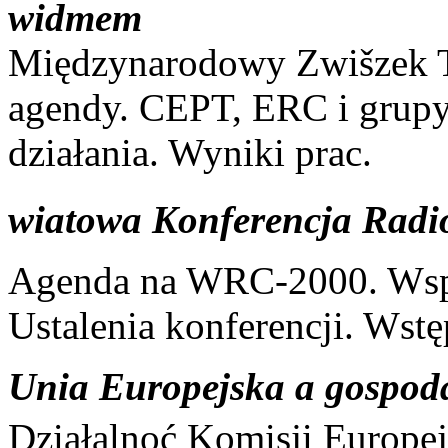
widmem
Międzynarodowy Zwišzek T
agendy. CEPT, ERC i grupy
działania. Wyniki prac.
wiatowa Konferencja Ra
Agenda na WRC-2000. Wsp
Ustalenia konferencji. Wst
Unia Europejska a gospo
Działalnoć Komisji Europej