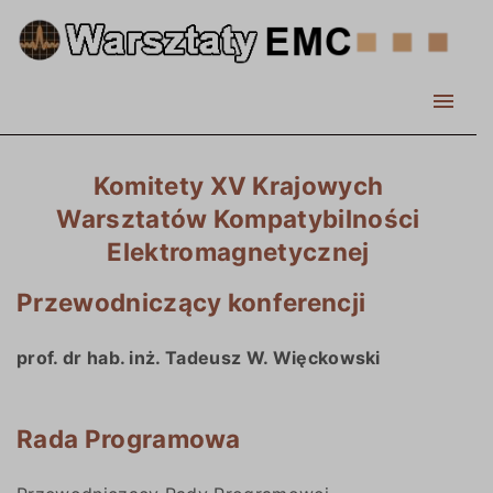
S
k
i
p
t
o
Komitety XV Krajowych
c
Warsztatów Kompatybilności
o
Elektromagnetycznej
n
t
Przewodniczący konferencji
e
n
prof. dr hab. inż. Tadeusz W. Więckowski
t
Rada Programowa