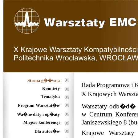
Strona g��wna
Rada Programowa i K
Komitety
X Krajowych Warszta
Tematyka
Warsztaty odb�d� s
Program Warsztat�w
w Centrum Konferen
Wa�ne daty i op�aty
Janiszewskiego 8 (b
Miejsce konferencji
Dla autor�w
Krajowe Warsztaty