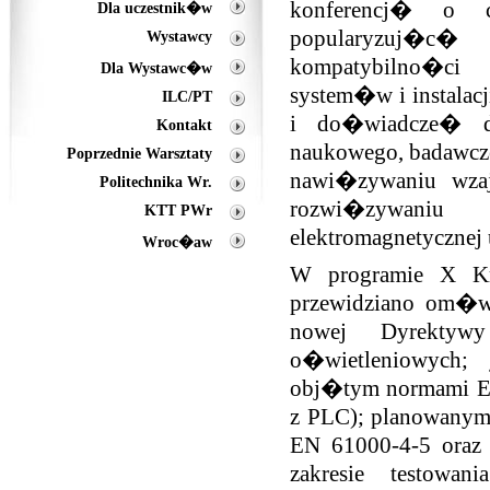
konferencj� o c
Dla uczestnik�w
popularyzuj�c� 
Wystawcy
kompatybilno�ci
Dla Wystawc�w
system�w i instalac
ILC/PT
i do�wiadcze� d
Kontakt
naukowego, badawcz
Poprzednie Warsztaty
nawi�zywaniu wza
Politechnika Wr.
rozwi�zywani
KTT PWr
elektromagnetycznej
Wroc�aw
W programie X K
przewidziano om�w
nowej Dyrekty
o�wietleniowych; 
obj�tym normami EN
z PLC); planowanym
EN 61000-4-5 oraz 
zakresie testow