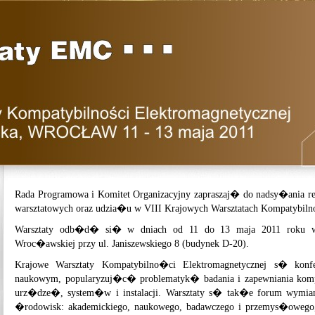
Rada Programowa i Komitet Organizacyjny zapraszaj� do nadsy�ania ref
warsztatowych oraz udzia�u w VIII Krajowych Warsztatach Kompatybiln
Warsztaty odb�d� si� w dniach od 11 do 13 maja 2011 roku w 
Wroc�awskiej przy ul. Janiszewskiego 8 (budynek D-20).
Krajowe Warsztaty Kompatybilno�ci Elektromagnetycznej s� konf
naukowym, popularyzuj�c� problematyk� badania i zapewniania komp
urz�dze�, system�w i instalacji. Warsztaty s� tak�e forum wymi
�rodowisk: akademickiego, naukowego, badawczego i przemys�owego