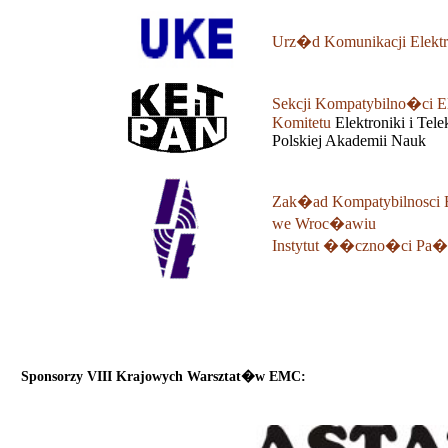
Urz�d Komunikacji Elektr
Sekcji Kompatybilno�ci E
Komitetu
Elektroniki i Tel
Polskiej Akademii Nauk
Zak�ad Kompatybilnosci E
we Wroc�awiu
Instytut ��czno�ci Pa�s
Sponsorzy VIII Krajowych Warsztat�w EMC: