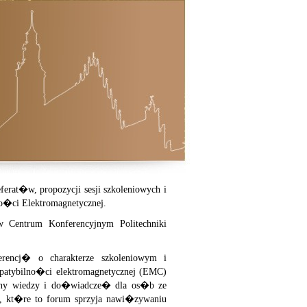
erat�w, propozycji sesji szkoleniowych i
o�ci Elektromagnetycznej.
Centrum Konferencyjnym Politechniki
erencj� o charakterze szkoleniowym i
atybilno�ci elektromagnetycznej (EMC)
any wiedzy i do�wiadcze� dla os�b ze
, kt�re to forum sprzyja nawi�zywaniu