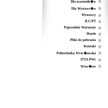
Dla uczestnik�w
Dla Wystawc�w
Wystawcy
ILC/PT
Poprzednie Warsztaty
Hotele
Pliki do pobrania
Kontakt
Politechnika Wroc�awska
ITTA PWr
Wroc�aw