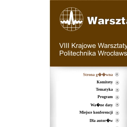
Strona g��wna
Komitety
Tematyka
Program
Wa�ne daty
Miejsce konferencji
Dla autor�w