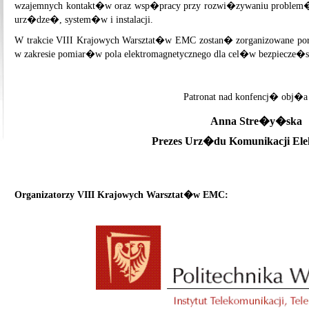
wzajemnych kontakt�w oraz wsp�pracy przy rozwi�zywaniu problem�
urz�dze�, system�w i instalacji.
W trakcie VIII Krajowych Warsztat�w EMC zostan� zorganizowane po
w zakresie pomiar�w pola elektromagnetycznego dla cel�w bezpiecze�s
Patronat nad konfencj� obj�a
Anna Stre�y�ska
Prezes Urz�du Komunikacji Elek
Organizatorzy VIII Krajowych Warsztat�w EMC: