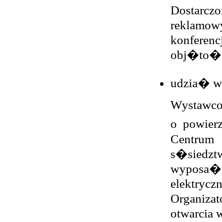
Dostarc
reklamow
konferen
obj�to�c
udzia� w 
Wystawco
o powier
Centrum 
s�siedz
wyposa�o
elektryc
Organizat
otwarcia 