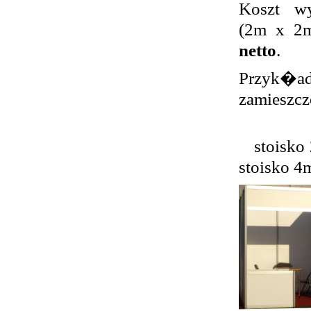
Koszt wy
(2m x 2m
netto
.
Przyk�
zamieszcz
stois
stoisko 4