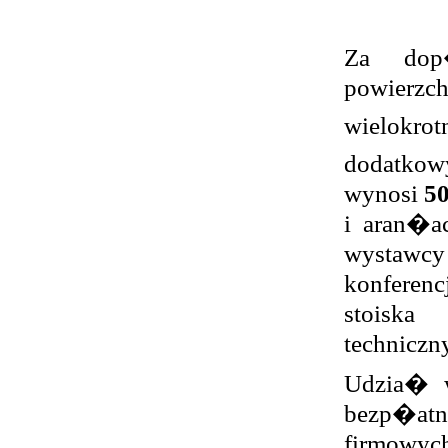
Za dop
powierz
wielok
dodatko
wynosi
50
i aran�ac
wystawcy
konferen
stoiska
techniczn
Udzia� w
bezp�atn
firmowyc