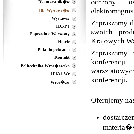
ochrony o
Dla uczestnik�w
elektromagne
Dla Wystawc�w
Wystawcy
Zapraszamy d
ILC/PT
swoich pro
Poprzednie Warsztaty
Krajowych W
Hotele
Pliki do pobrania
Zapraszamy 
Kontakt
konferencji
Politechnika Wroc�awska
warsztatowyc
ITTA PWr
konferencji.
Wroc�aw
Oferujemy na
dostarcze
materia�