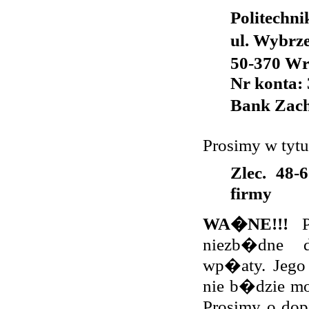
Politech
ul. Wybrz
50-370 W
Nr konta:
Bank Zac
Prosimy w tyt
Zlec. 48
firmy
WA�NE!!!
Po
niezb�dne 
wp�aty. Jego
nie b�dzie m
Prosimy o do