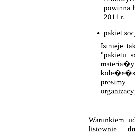
powinna 
2011 r.
pakiet soc
Istnieje
"pakietu 
materia�y 
kole�e�sk
prosimy 
organizacy
Warunkiem ud
listownie
d