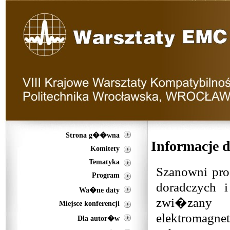
Strona g��wna
Informacje 
Komitety
Tematyka
Szanowni prod
Program
doradczych 
Wa�ne daty
zwi�zany 
Miejsce konferencji
elektromagn
Dla autor�w