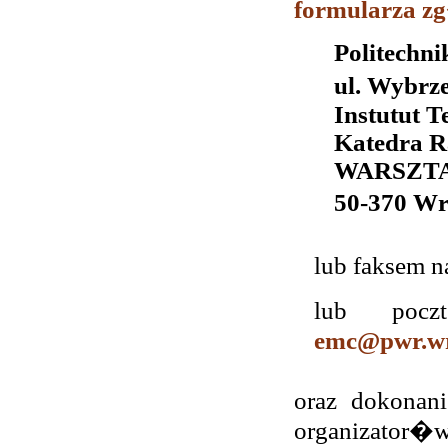
formularza z
Politech
ul. Wybrz
Instutut T
Katedra R
WARSZTA
50-370 W
lub faksem 
lub poc
emc@pwr.wr
oraz dokona
organizator�w