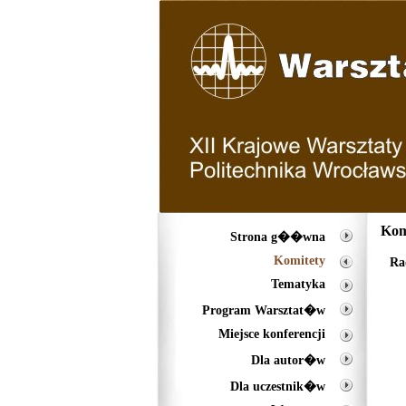
Kom
Strona g��wna
Komitety
Ra
Tematyka
Program Warsztat�w
Miejsce konferencji
Dla autor�w
Dla uczestnik�w