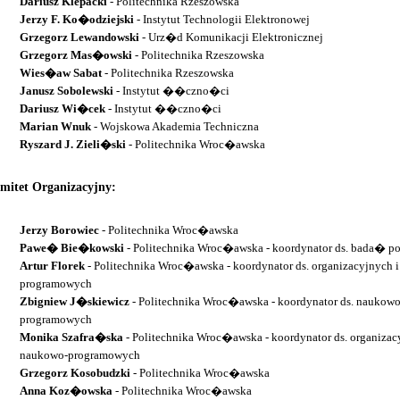
Dariusz Klepacki
- Politechnika Rzeszowska
Jerzy F. Ko�odziejski
- Instytut Technologii Elektronowej
Grzegorz Lewandowski
- Urz�d Komunikacji Elektronicznej
Grzegorz Mas�owski
- Politechnika Rzeszowska
Wies�aw Sabat
- Politechnika Rzeszowska
Janusz Sobolewski
- Instytut ��czno�ci
Dariusz Wi�cek
- Instytut ��czno�ci
Marian Wnuk
- Wojskowa Akademia Techniczna
Ryszard J. Zieli�ski
- Politechnika Wroc�awska
mitet Organizacyjny:
Jerzy Borowiec
- Politechnika Wroc�awska
Pawe� Bie�kowski
- Politechnika Wroc�awska - koordynator ds. bada�
Artur Florek
- Politechnika Wroc�awska - koordynator ds. organizacyjnych 
programowych
Zbigniew J�skiewicz
- Politechnika Wroc�awska - koordynator ds. naukowo
programowych
Monika Szafra�ska
- Politechnika Wroc�awska - koordynator ds. organizac
naukowo-programowych
Grzegorz Kosobudzki
- Politechnika Wroc�awska
Anna Koz�owska
- Politechnika Wroc�awska