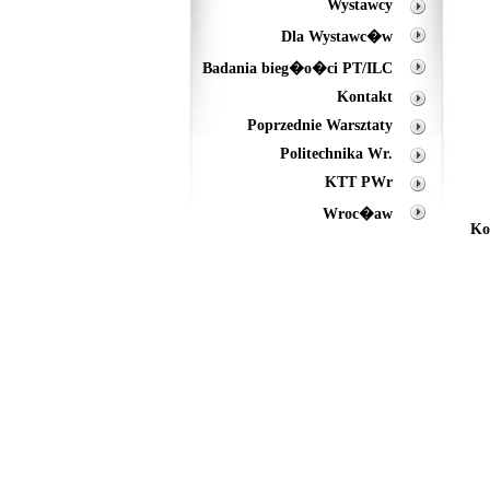
Wystawcy
Dla Wystawc�w
Badania bieg�o�ci PT/ILC
Kontakt
Poprzednie Warsztaty
Politechnika Wr.
KTT PWr
Wroc�aw
Ko