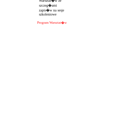
Warsztat�w ze
szczeg�ami
zapis�w na sesje
szkoleniowe
Program Warsztat�w