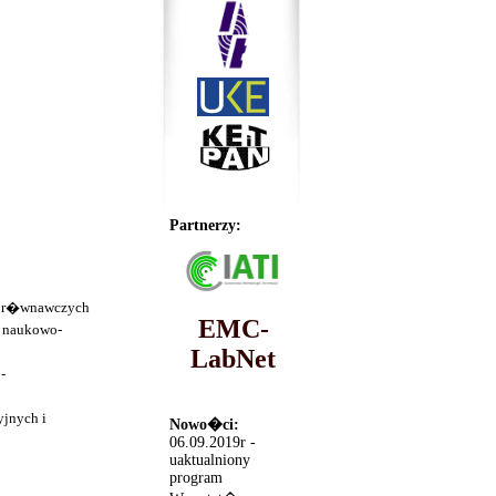
Partnerzy:
 por�wnawczych
EMC-
i naukowo-
LabNet
-
yjnych i
Nowo�ci:
06.09.2019r -
uaktualniony
program