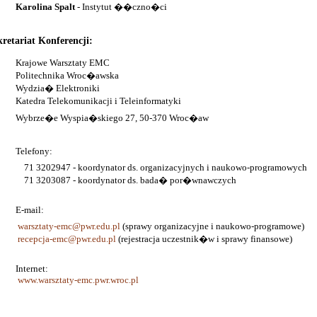
Karolina Spalt
- Instytut ��czno�ci
kretariat Konferencji:
Krajowe Warsztaty EMC
Politechnika Wroc�awska
Wydzia� Elektroniki
Katedra Telekomunikacji i Teleinformatyki
Wybrze�e Wyspia�skiego 27, 50-370 Wroc�aw
Telefony:
71 3202947 - koordynator ds. organizacyjnych i naukowo-programowych
71 3203087 - koordynator ds. bada� por�wnawczych
E-mail:
warsztaty-emc@pwr.edu.pl
(sprawy organizacyjne i naukowo-programowe)
recepcja-emc@pwr.edu.pl
(rejestracja uczestnik�w i sprawy finansowe)
Internet:
www.warsztaty-emc.pwr.wroc.pl