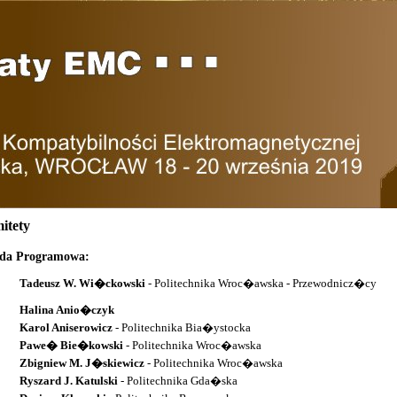
itety
da Programowa:
Tadeusz W. Wi�ckowski
- Politechnika Wroc�awska - Przewodnicz�cy
Halina Anio�czyk
Karol Aniserowicz
- Politechnika Bia�ystocka
Pawe� Bie�kowski
- Politechnika Wroc�awska
Zbigniew M. J�skiewicz
- Politechnika Wroc�awska
Ryszard J. Katulski
- Politechnika Gda�ska