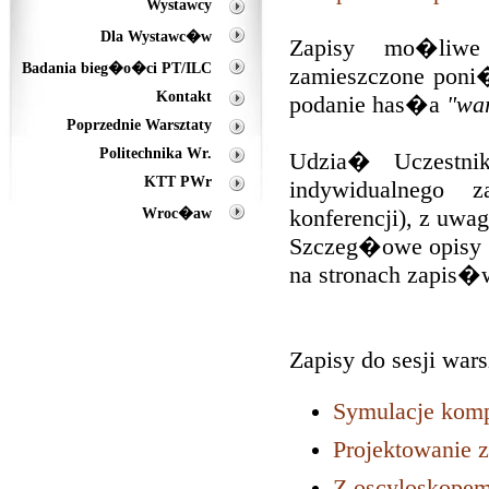
Wystawcy
Dla Wystawc�w
Zapisy mo�li
Badania bieg�o�ci PT/ILC
zamieszczone poni
Kontakt
podanie has�a
"war
Poprzednie Warsztaty
Politechnika Wr.
Udzia� Uczestn
KTT PWr
indywidualnego z
Wroc�aw
konferencji), z uwa
Szczeg�owe opisy i
na stronach zapis�
Zapisy do sesji war
Symulacje komp
Projektowanie z
Z oscyloskopem