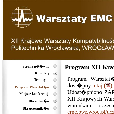
Program XII Kr
Strona g��wna
Komitety
Program Warszta
Tematyka
dost�pny
tutaj (
)
Program Warsztat�w
Udost�pniono ZAPI
Miejsce konferencji
XII Krajowych War
Dla autor�w
warunkami uczes
Dla uczestnik�w
emc.pwr.wroc.pl/ucz