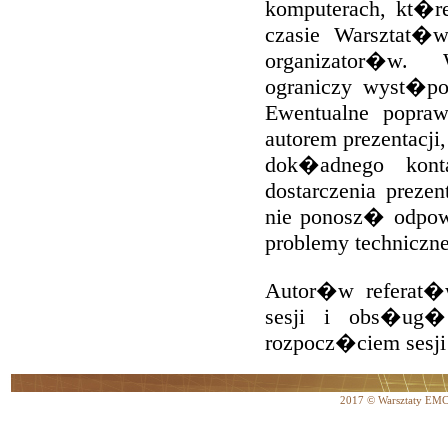
komputerach, kt�r
czasie Warsztat�
organizator�w. 
ograniczy wyst�po
Ewentualne popra
autorem prezentacj
dok�adnego kont
dostarczenia preze
nie ponosz� odpow
problemy techniczne
Autor�w referat�
sesji i obs�ug�
rozpocz�ciem sesj
2017 © Warsztaty EM