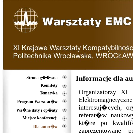
Informacje dla 
Strona g��wna
Komitety
Organizatorzy XI
Tematyka
Elektromagnetycz
Program Warsztat�w
interesuj�cych, or
Wa�ne daty i op�aty
referat�w nauko
Miejsce konferencji
kt�re po kwali
Dla autor�w
zaprezentowane p