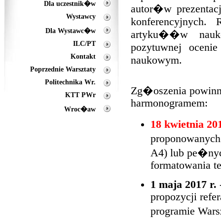
Dla uczestnik�w
autor�w prezenta
Wystawcy
konferencyjnych.
Dla Wystawc�w
artyku��w nauk
ILC/PT
pozytuwnej oceni
Kontakt
naukowym.
Poprzednie Warsztaty
Politechnika Wr.
Zg�oszenia powin
KTT PWr
harmonogramem:
Wroc�aw
18 kwietnia 201
proponowanych 
A4) lub pe�nyc
formatowania te
1 maja 2017 r.
propozycji refer
programie War