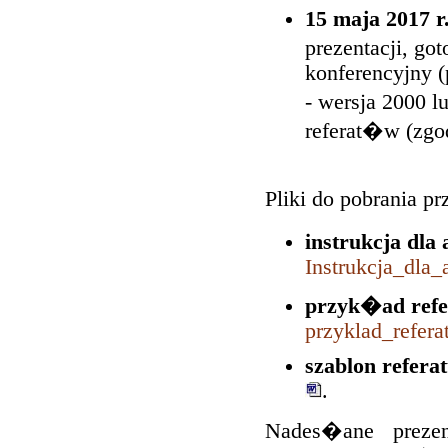
15 maja 2017 r
prezentacji, g
konferencyjny (
- wersja 2000 
referat�w (zg
Pliki do pobrania p
instrukcja dl
Instrukcja_dla
przyk�ad refe
przyklad_refe
szablon refera
.
Nades�ane prezen