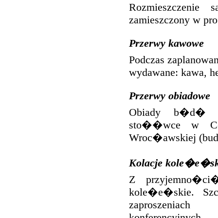
Rozmieszczenie 
zamieszczony w prog
Przerwy kawowe
Podczas zaplanowa
wydawane: kawa, he
Przerwy obiadowe
Obiady b�d� wy
sto��wce w Cent
Wroc�awskiej (bud.
Kolacje kole�e�sk
Z przyjemno�ci�
kole�e�skie. S
zaproszeniac
konferencyjnych.