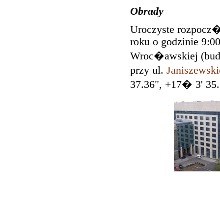
Obrady
Uroczyste rozpocz�
roku o godzinie 9:0
Wroc�awskiej (bud
przy ul.
Janiszewsk
37.36", +17� 3' 35.