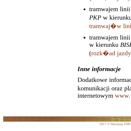
tramwajem linii
PKP
w kierunk
tramwaj�w lini
tramwajem linii
w kierunku
BIS
(
rozk�ad jazdy
Inne informacje
Dodatkowe informac
komunikacji oraz p
internetowym
www.w
2017 © Warsztaty EM