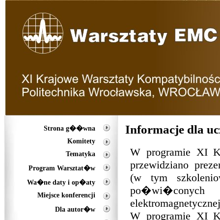
Informacje dla 
Strona g��wna
Komitety
W programie XI 
Tematyka
przewidziano preze
Program Warsztat�w
(w tym szkolenio
Wa�ne daty i op�aty
po�wi�conych
Miejsce konferencji
elektromagnetyczne
Dla autor�w
W programie XI 