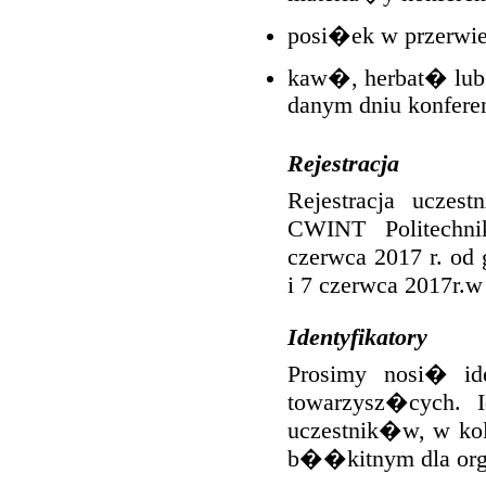
posi�ek w przerwie
kaw�, herbat� lub
danym dniu konferen
Rejestracja
Rejestracja ucze
CWINT Politechn
czerwca 2017 r. od 
i 7 czerwca 2017r.w
Identyfikatory
Prosimy nosi� ide
towarzysz�cych. 
uczestnik�w, w kol
b��kitnym dla org