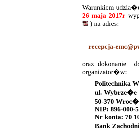
Warunkiem udzia�u 
26 maja 2017r
wy
) na adres:
recepcja-emc@pw
oraz dokonani
organizator�w:
Politechnika
ul. Wybrze�e
50-370 Wroc
NIP: 896-000-5
Nr konta: 70 1
Bank Zachodn