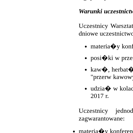
Warunki uczestnict
Uczestnicy Warszt
dniowe uczestnictw
materia�y konf
posi�ki w prze
kaw�, herbat�
"przerw kawow
udzia� w kolac
2017 r.
Uczestnicy jed
zagwarantowane:
materia�y konferen