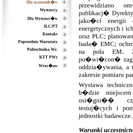
Dla uczestnik�w
przewidziano o
Wystawcy
publikacj� Dyrekt
Dla Wystawc�w
jako�ci energii
ILC/PT
energetycznych i i
Kontakt
oraz PLC; planowan
Poprzednie Warsztaty
bada� EMC; ochron
Politechnika Wr.
na pola EM. Z
KTT PWr
po�wi�con� zaga
Wroc�aw
oddzia�ywania, a 
zakresie pomiaru p
Wystawa technicz
b�dzie miejscem
osi�gni�� cz
testuj�cych i pom
jednostki badawcze.
Warunki uczestnict