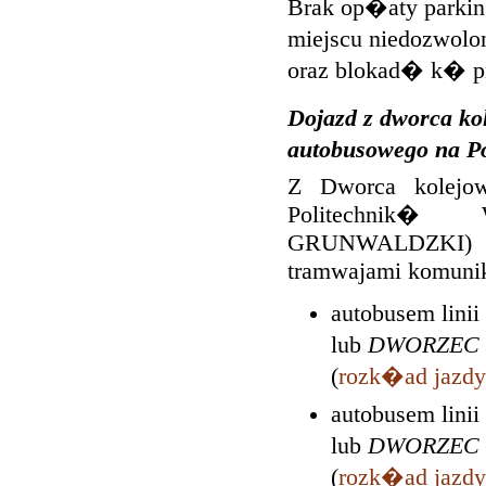
Brak op�aty parkin
miejscu niedozwol
oraz blokad� k� p
Dojazd z dworca 
autobusowego na 
Z Dworca kole
Politechnik�
GRUNWALDZKI) 
tramwajami komunika
autobusem linii
lub
DWORZEC
(
rozk�ad jazdy
autobusem linii
lub
DWORZEC
(
rozk�ad jazdy