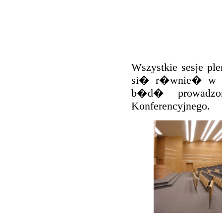
Wszystkie sesje pl
si� r�wnie� w ty
b�d� prowadzo
Konferencyjnego.