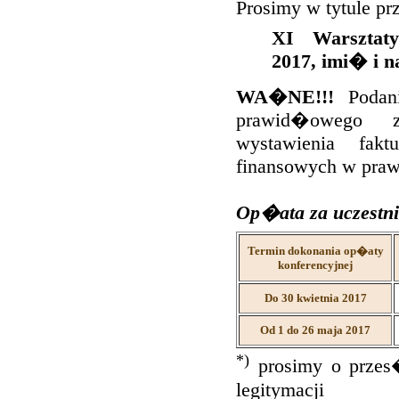
Prosimy w tytule p
XI Warsztaty
2017, imi� i n
WA�NE!!!
Podani
prawid�owego 
wystawienia fa
finansowych w pr
Op�ata za uczestni
Termin dokonania op�aty
konferencyjnej
Do 30 kwietnia 2017
Od 1 do 26 maja 2017
*)
prosimy o przes�
legitymacji