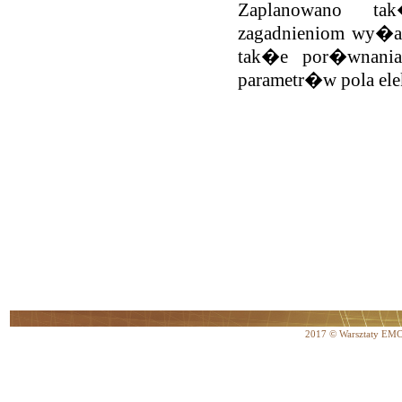
Zaplanowano t
zagadnieniom wy�a
tak�e por�wnania 
parametr�w pola ele
2017 © Warsztaty EM