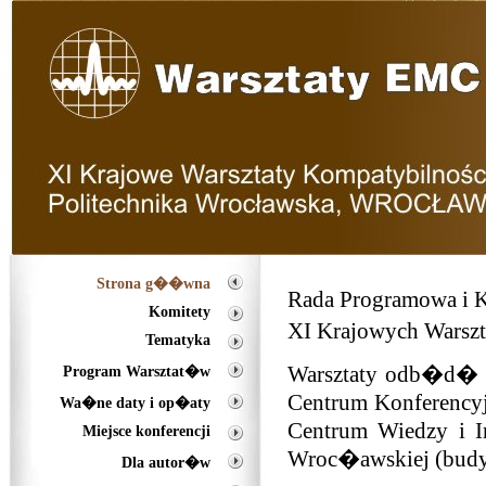
Strona g��wna
Rada Programowa i K
Komitety
XI Krajowych Warszt
Tematyka
Warsztaty odb�d� s
Program Warsztat�w
Centrum Konferencyj
Wa�ne daty i op�aty
Centrum Wiedzy i I
Miejsce konferencji
Wroc�awskiej (budyn
Dla autor�w