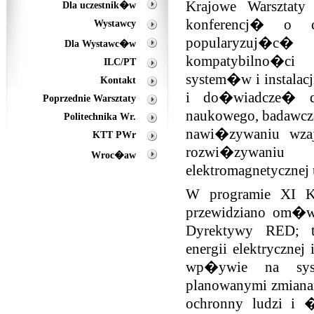
Krajowe Warsztaty
Dla uczestnik�w
konferencj� o c
Wystawcy
popularyzuj�c� 
Dla Wystawc�w
kompatybilno�ci
ILC/PT
system�w i instalac
Kontakt
i do�wiadcze� d
Poprzednie Warsztaty
naukowego, badawcz
Politechnika Wr.
nawi�zywaniu wza
KTT PWr
rozwi�zywani
Wroc�aw
elektromagnetycznej
W programie XI 
przewidziano om�w
Dyrektywy RED; t
energii elektryczne
wp�ywie na syst
planowanymi zmiana
ochronny ludzi i 